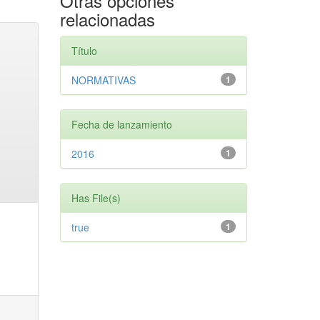
Otras opciones
relacionadas
Título
NORMATIVAS
1
Fecha de lanzamiento
2016
1
Has File(s)
true
1