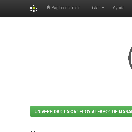
Página de inicio
Listar
Ayuda
Skip
navigation
UNIVERSIDAD LAICA "ELOY ALFARO" DE MANA