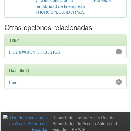
y su incidencia en la
Mercedes
rentabilidad de la empresa
THGROUPECUADOR S.A.
Otras opciones relacionadas
Título
LIQUIDACIÓN DE COSTOS
1
Has File(s)
true
1
Repositorio integrado a la Red de
Repositorios de Acceso Abierto del
Ecuador - RRAAE