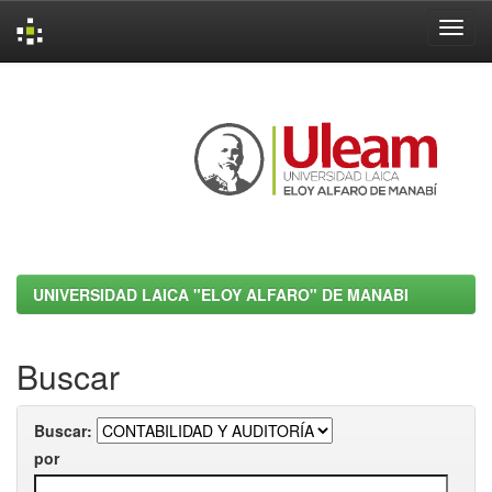
Skip
navigation
UNIVERSIDAD LAICA "ELOY ALFARO" DE MANABI
Buscar
Buscar:
por