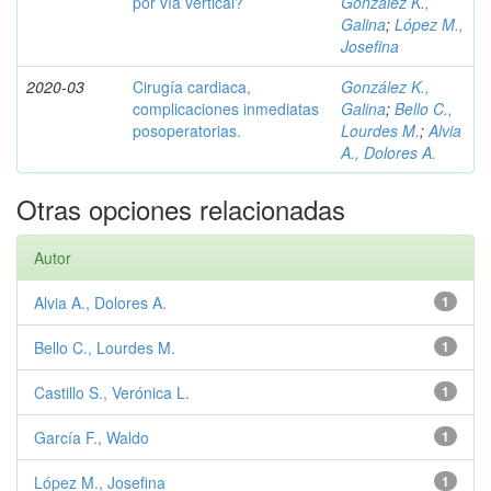
por vía vertical?
González K.,
Galina
;
López M.,
Josefina
2020-03
Cirugía cardiaca,
González K.,
complicaciones inmediatas
Galina
;
Bello C.,
posoperatorias.
Lourdes M.
;
Alvia
A., Dolores A.
Otras opciones relacionadas
Autor
Alvia A., Dolores A.
1
Bello C., Lourdes M.
1
Castillo S., Verónica L.
1
García F., Waldo
1
López M., Josefina
1