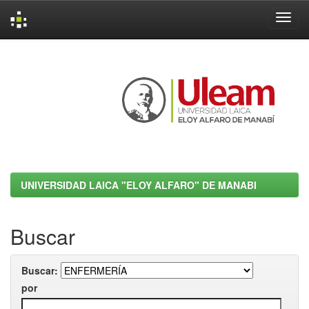
Skip
navigation
UNIVERSIDAD LAICA "ELOY ALFARO" DE MANABI
Buscar
Buscar:
por