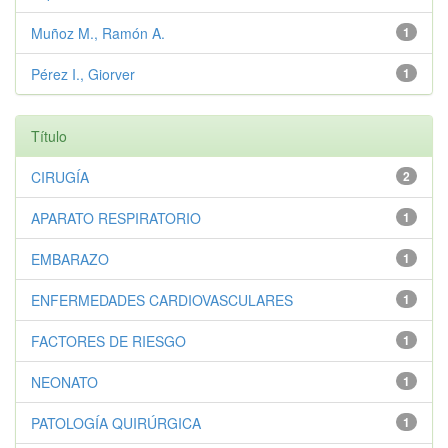
Muñoz M., Ramón A.
1
Pérez I., Giorver
1
Título
CIRUGÍA
2
APARATO RESPIRATORIO
1
EMBARAZO
1
ENFERMEDADES CARDIOVASCULARES
1
FACTORES DE RIESGO
1
NEONATO
1
PATOLOGÍA QUIRÚRGICA
1