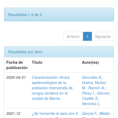
Resultados 1-3 de 3.
Anterior
1
Siguiente
Resultados por ítem:
Fecha de
Título
Autor(es)
publicación
2020-04-01
Caracterización clínica
González K.,
epidemiológica de la
Galina
;
Muñoz
población intervenida de
M., Ramón A.
;
cirugía cardiaca en la
Pérez I., Giorver
;
ciudad de Manta.
Castillo S.,
Verónica L.
2021-12
¿Se transmite el sars-cov-2
García F., Waldo
;