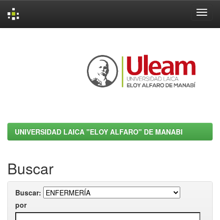
Skip
navigation
UNIVERSIDAD LAICA "ELOY ALFARO" DE MANABI
Buscar
Buscar:
por