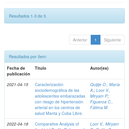
Resultados 1-3 de 3.
Anterior
1
Siguiente
Resultados por ítem:
Fecha de
Título
Autor(es)
publicación
2021-04-15
Caracterización
Quijije O., María
sociodemográfica de las
A.
;
Loor V.,
adolescentes embarazadas
Miryam P.
;
con riesgo de hipertensión
Figueroa C.,
arterial en los centros de
Fátima M.
salud Manta y Cuba Libre.
2022-04-18
Comparative Analysis of
Loor V., Miryam