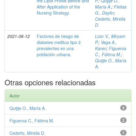
the Lipid Profile Before and
P.
;
Quijije O.,
After Application of the
María A.
;
Fleitas
Nursing Strategy.
G., Daylin
;
Cedeño, Mirella
D.
2021-08-12
Factores de riesgo de
Loor V., Miryam
diabetes mellitus tipo 2
P.
;
Vega A.,
prevalentes en una
Karen
;
Figueroa
población urbana.
C., Fátima M.
;
Quijije O., María
A.
Otras opciones relacionadas
Autor
Quijije O., María A.
3
Figueroa C., Fátima M.
2
Cedeño, Mirella D.
1