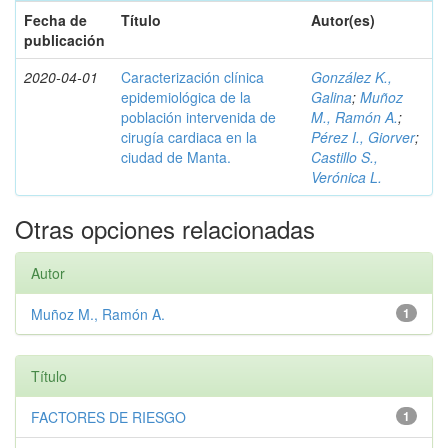
Fecha de
Título
Autor(es)
publicación
2020-04-01
Caracterización clínica
González K.,
epidemiológica de la
Galina
;
Muñoz
población intervenida de
M., Ramón A.
;
cirugía cardiaca en la
Pérez I., Giorver
;
ciudad de Manta.
Castillo S.,
Verónica L.
Otras opciones relacionadas
Autor
Muñoz M., Ramón A.
1
Título
FACTORES DE RIESGO
1