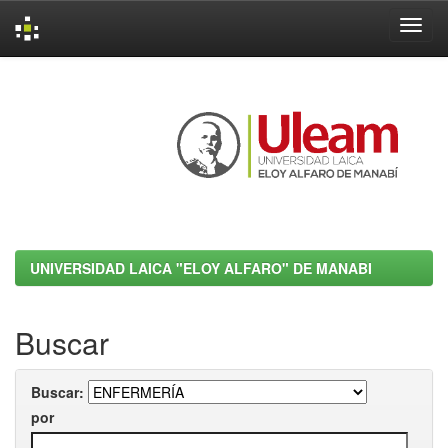
Skip
navigation
UNIVERSIDAD LAICA "ELOY ALFARO" DE MANABI
Buscar
Buscar:
por