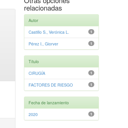
Otras opciones
relacionadas
Autor
Castillo S., Verónica L.
1
Pérez I., Giorver
1
Título
CIRUGÍA
1
FACTORES DE RIESGO
1
Fecha de lanzamiento
2020
1