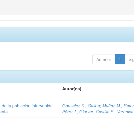
Anterior
1
Si
Autor(es)
 de la población intervenida
González K., Galina
;
Muñoz M., Ramó
anta.
Pérez I., Giorver
;
Castillo S., Verónica