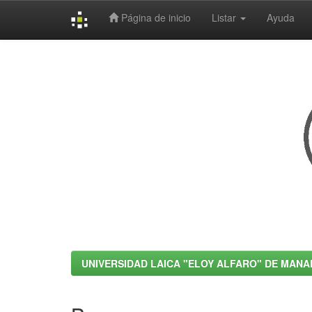
Página de inicio
Listar
Ayuda
Skip
navigation
UNIVERSIDAD LAICA "ELOY ALFARO" DE MANA