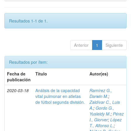
Resultados 1-1 de 1.
Anterior
1
Siguiente
Resultados por ítem:
Fecha de
Título
Autor(es)
publicación
2020-03-18
Análisis de la capacidad
Ramírez G.,
vital pulmonar en atletas
Darwin M.
;
de fútbol segunda división.
Zaldívar C., Luis
A.
;
Gordo G.,
Yusleidy M.
;
Pérez
I., Giorver
;
López
T., Alfonso L.
;