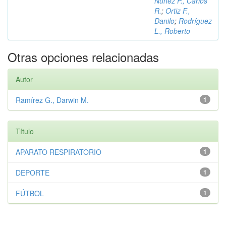
Núñez P., Carlos
R.
;
Ortiz F.,
Danilo
;
Rodríguez
L., Roberto
Otras opciones relacionadas
Autor
Ramírez G., Darwin M.
1
Título
APARATO RESPIRATORIO
1
DEPORTE
1
FÚTBOL
1