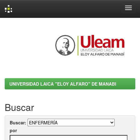
Skip
navigation
UNIVERSIDAD LAICA "ELOY ALFARO" DE MANABI
Buscar
Buscar:
por