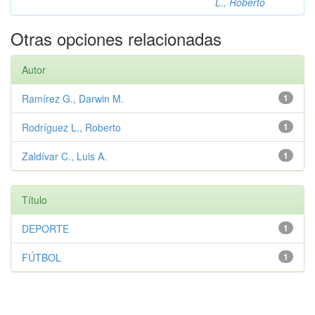
L., Roberto
Otras opciones relacionadas
Autor
Ramírez G., Darwin M.
1
Rodríguez L., Roberto
1
Zaldívar C., Luis A.
1
Título
DEPORTE
1
FÚTBOL
1