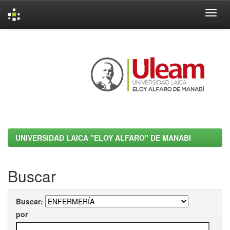
Skip
navigation
UNIVERSIDAD LAICA "ELOY ALFARO" DE MANABI
Buscar
Buscar:
por