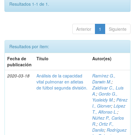
Resultados 1-1 de 1.
Anterior
1
Siguiente
Resultados por ítem:
Fecha de
Título
Autor(es)
publicación
2020-03-18
Análisis de la capacidad
Ramírez G.,
vital pulmonar en atletas
Darwin M.
;
de fútbol segunda división.
Zaldívar C., Luis
A.
;
Gordo G.,
Yusleidy M.
;
Pérez
I., Giorver
;
López
T., Alfonso L.
;
Núñez P., Carlos
R.
;
Ortiz F.,
Danilo
;
Rodríguez