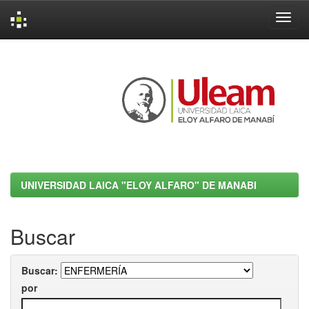
Skip
navigation
UNIVERSIDAD LAICA "ELOY ALFARO" DE MANABI
Buscar
Buscar:
por