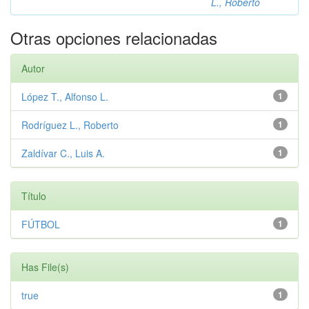
L., Roberto
Otras opciones relacionadas
Autor
López T., Alfonso L.
1
Rodríguez L., Roberto
1
Zaldívar C., Luis A.
1
Título
FÚTBOL
1
Has File(s)
true
1