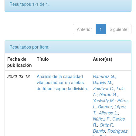
Resultados 1-1 de 1.
Anterior
1
Siguiente
Resultados por ítem:
Fecha de
Título
Autor(es)
publicación
2020-03-18
Análisis de la capacidad
Ramírez G.,
vital pulmonar en atletas
Darwin M.
;
de fútbol segunda división.
Zaldívar C., Luis
A.
;
Gordo G.,
Yusleidy M.
;
Pérez
I., Giorver
;
López
T., Alfonso L.
;
Núñez P., Carlos
R.
;
Ortiz F.,
Danilo
;
Rodríguez