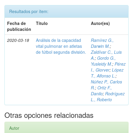
Resultados por ítem:
Fecha de
Título
Autor(es)
publicación
2020-03-18
Análisis de la capacidad
Ramírez G.,
vital pulmonar en atletas
Darwin M.
;
de fútbol segunda división.
Zaldívar C., Luis
A.
;
Gordo G.,
Yusleidy M.
;
Pérez
I., Giorver
;
López
T., Alfonso L.
;
Núñez P., Carlos
R.
;
Ortiz F.,
Danilo
;
Rodríguez
L., Roberto
Otras opciones relacionadas
Autor