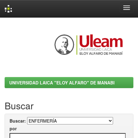
Skip
navigation
UNIVERSIDAD LAICA "ELOY ALFARO" DE MANABI
Buscar
Buscar:
por