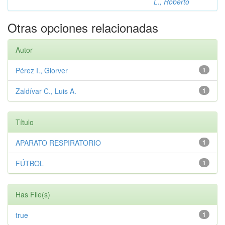
L., Roberto
Otras opciones relacionadas
Autor
Pérez I., Giorver
1
Zaldívar C., Luis A.
1
Título
APARATO RESPIRATORIO
1
FÚTBOL
1
Has File(s)
true
1