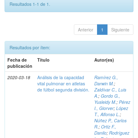
Resultados 1-1 de 1.
Anterior
1
Siguiente
Resultados por ítem:
Fecha de
Título
Autor(es)
publicación
2020-03-18
Análisis de la capacidad
Ramírez G.,
vital pulmonar en atletas
Darwin M.
;
de fútbol segunda división.
Zaldívar C., Luis
A.
;
Gordo G.,
Yusleidy M.
;
Pérez
I., Giorver
;
López
T., Alfonso L.
;
Núñez P., Carlos
R.
;
Ortiz F.,
Danilo
;
Rodríguez