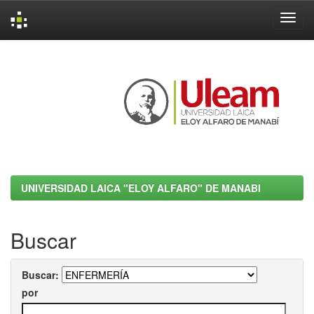
Skip
navigation
UNIVERSIDAD LAICA "ELOY ALFARO" DE MANABI
Buscar
Buscar:
por