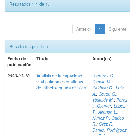
Resultados 1-1 de 1.
Anterior
1
Siguiente
Resultados por ítem:
Fecha de
Título
Autor(es)
publicación
2020-03-18
Análisis de la capacidad
Ramírez G.,
vital pulmonar en atletas
Darwin M.
;
de fútbol segunda división.
Zaldívar C., Luis
A.
;
Gordo G.,
Yusleidy M.
;
Pérez
I., Giorver
;
López
T., Alfonso L.
;
Núñez P., Carlos
R.
;
Ortiz F.,
Danilo
;
Rodríguez