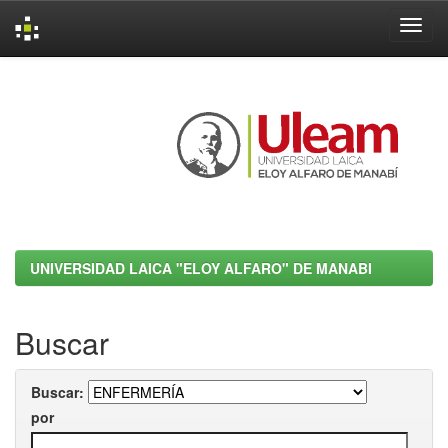
Skip
navigation
UNIVERSIDAD LAICA "ELOY ALFARO" DE MANABI
Buscar
Buscar:
por