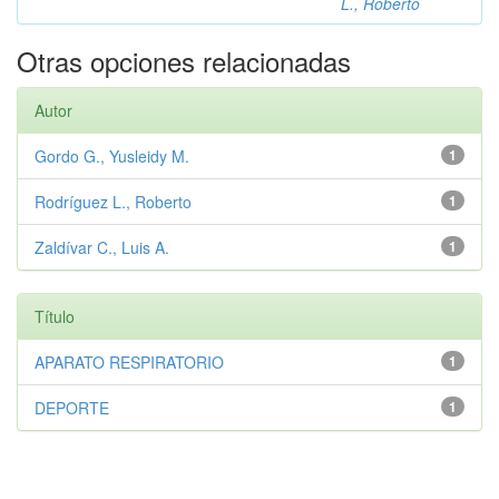
L., Roberto
Otras opciones relacionadas
Autor
Gordo G., Yusleidy M.
1
Rodríguez L., Roberto
1
Zaldívar C., Luis A.
1
Título
APARATO RESPIRATORIO
1
DEPORTE
1