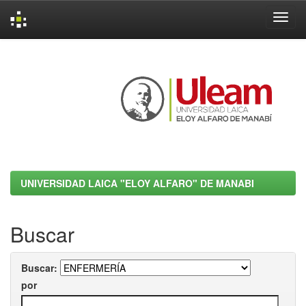
Skip
navigation
UNIVERSIDAD LAICA "ELOY ALFARO" DE MANABI
Buscar
Buscar:
por