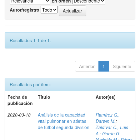
En orden
Autor/registro
Resultados 1-1 de 1.
Anterior
1
Siguiente
Resultados por ítem:
Fecha de
Título
Autor(es)
publicación
2020-03-18
Análisis de la capacidad
Ramírez G.,
vital pulmonar en atletas
Darwin M.
;
de fútbol segunda división.
Zaldívar C., Luis
A.
;
Gordo G.,
Yusleidy M.
;
Pérez