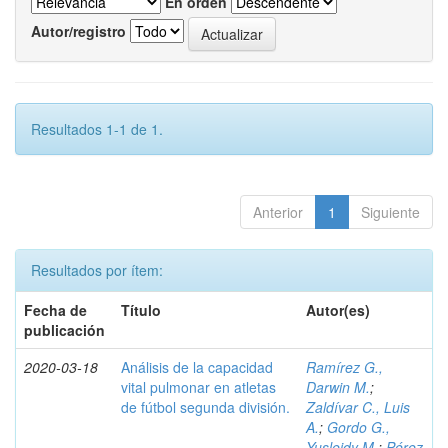
En orden
Autor/registro
Resultados 1-1 de 1.
Anterior
1
Siguiente
Resultados por ítem:
Fecha de
Título
Autor(es)
publicación
2020-03-18
Análisis de la capacidad
Ramírez G.,
vital pulmonar en atletas
Darwin M.
;
de fútbol segunda división.
Zaldívar C., Luis
A.
;
Gordo G.,
Yusleidy M.
;
Pérez