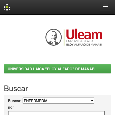
Skip
navigation
UNIVERSIDAD LAICA "ELOY ALFARO" DE MANABI
Buscar
Buscar:
por