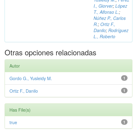
I., Giorver
;
López
T., Alfonso L.
;
Núñez P., Carlos
R.
;
Ortiz F.,
Danilo
;
Rodríguez
L., Roberto
Otras opciones relacionadas
Autor
Gordo G., Yusleidy M.
1
Ortiz F., Danilo
1
Has File(s)
true
1