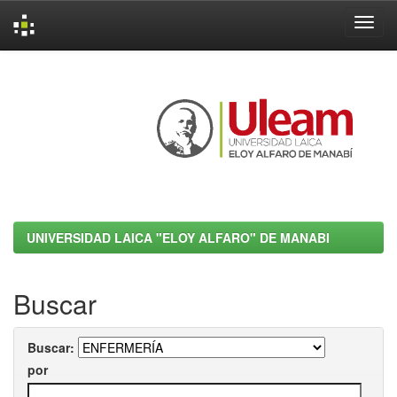
Skip
navigation
UNIVERSIDAD LAICA "ELOY ALFARO" DE MANABI
Buscar
Buscar:
por