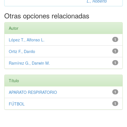
L., Roberto
Otras opciones relacionadas
Autor
López T., Alfonso L.
1
Ortiz F., Danilo
1
Ramírez G., Darwin M.
1
Título
APARATO RESPIRATORIO
1
FÚTBOL
1