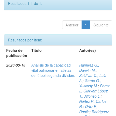
Resultados 1-1 de 1.
Anterior
1
Siguiente
Resultados por ítem:
Fecha de
Título
Autor(es)
publicación
2020-03-18
Análisis de la capacidad
Ramírez G.,
vital pulmonar en atletas
Darwin M.
;
de fútbol segunda división.
Zaldívar C., Luis
A.
;
Gordo G.,
Yusleidy M.
;
Pérez
I., Giorver
;
López
T., Alfonso L.
;
Núñez P., Carlos
R.
;
Ortiz F.,
Danilo
;
Rodríguez