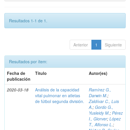
Resultados 1-1 de 1.
Anterior
1
Siguiente
Resultados por ítem:
Fecha de
Título
Autor(es)
publicación
2020-03-18
Análisis de la capacidad
Ramírez G.,
vital pulmonar en atletas
Darwin M.
;
de fútbol segunda división.
Zaldívar C., Luis
A.
;
Gordo G.,
Yusleidy M.
;
Pérez
I., Giorver
;
López
T., Alfonso L.
;