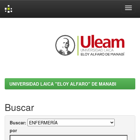
Skip
navigation
UNIVERSIDAD LAICA "ELOY ALFARO" DE MANABI
Buscar
Buscar:
por