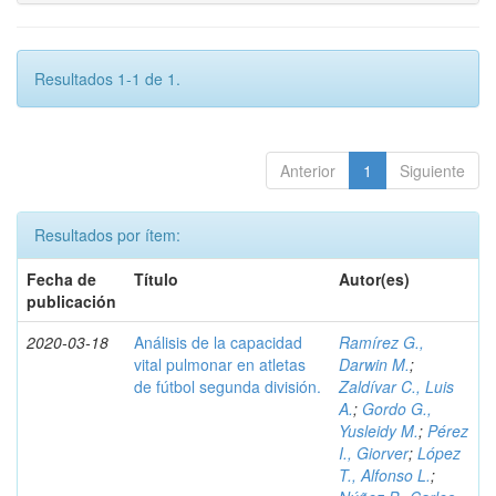
Resultados 1-1 de 1.
Anterior
1
Siguiente
Resultados por ítem:
Fecha de
Título
Autor(es)
publicación
2020-03-18
Análisis de la capacidad
Ramírez G.,
vital pulmonar en atletas
Darwin M.
;
de fútbol segunda división.
Zaldívar C., Luis
A.
;
Gordo G.,
Yusleidy M.
;
Pérez
I., Giorver
;
López
T., Alfonso L.
;