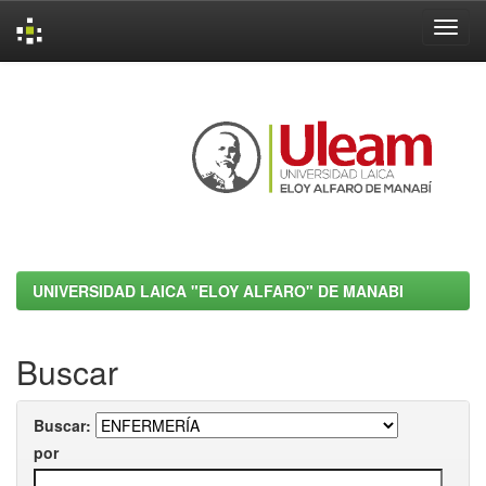
Skip
navigation
UNIVERSIDAD LAICA "ELOY ALFARO" DE MANABI
Buscar
Buscar:
por