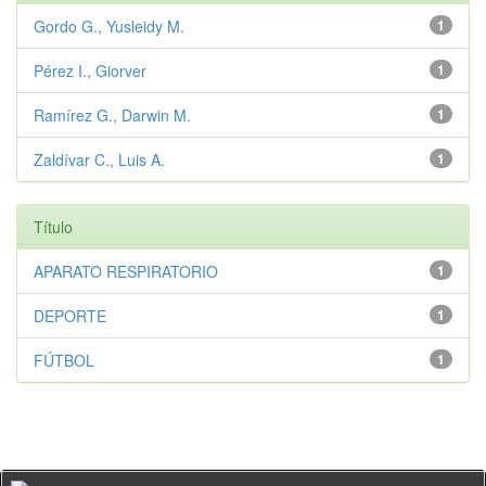
Gordo G., Yusleidy M.
1
Pérez I., Giorver
1
Ramírez G., Darwin M.
1
Zaldívar C., Luis A.
1
Título
APARATO RESPIRATORIO
1
DEPORTE
1
FÚTBOL
1