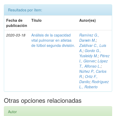
Resultados por ítem:
Fecha de
Título
Autor(es)
publicación
2020-03-18
Análisis de la capacidad
Ramírez G.,
vital pulmonar en atletas
Darwin M.
;
de fútbol segunda división.
Zaldívar C., Luis
A.
;
Gordo G.,
Yusleidy M.
;
Pérez
I., Giorver
;
López
T., Alfonso L.
;
Núñez P., Carlos
R.
;
Ortiz F.,
Danilo
;
Rodríguez
L., Roberto
Otras opciones relacionadas
Autor