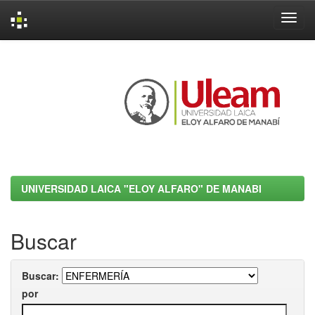
Skip
navigation
UNIVERSIDAD LAICA "ELOY ALFARO" DE MANABI
Buscar
Buscar:
por