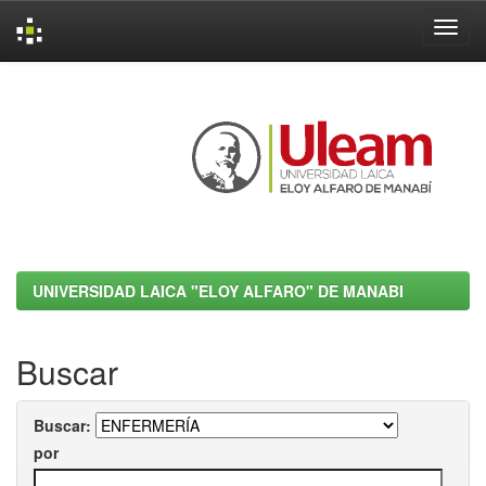
Skip
navigation
UNIVERSIDAD LAICA "ELOY ALFARO" DE MANABI
Buscar
Buscar:
por