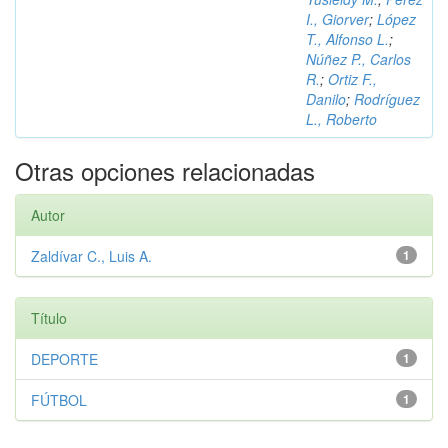
I., Giorver
;
López
T., Alfonso L.
;
Núñez P., Carlos
R.
;
Ortiz F.,
Danilo
;
Rodríguez
L., Roberto
Otras opciones relacionadas
Autor
Zaldívar C., Luis A.
1
Título
DEPORTE
1
FÚTBOL
1