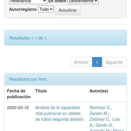
En orden
Autor/registro
Resultados 1-1 de 1.
Anterior
1
Siguiente
Resultados por ítem:
Fecha de
Título
Autor(es)
publicación
2020-03-18
Análisis de la capacidad
Ramírez G.,
vital pulmonar en atletas
Darwin M.
;
de fútbol segunda división.
Zaldívar C., Luis
A.
;
Gordo G.,
Yusleidy M.
;
Pérez