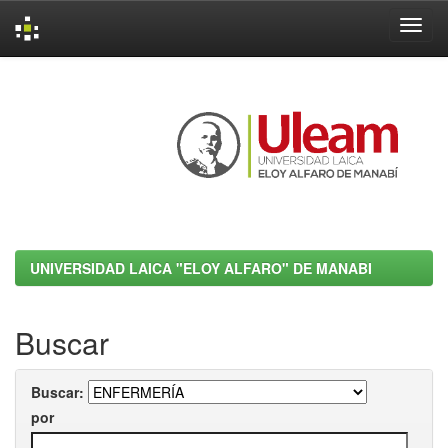
Skip
navigation
UNIVERSIDAD LAICA "ELOY ALFARO" DE MANABI
Buscar
Buscar:
por