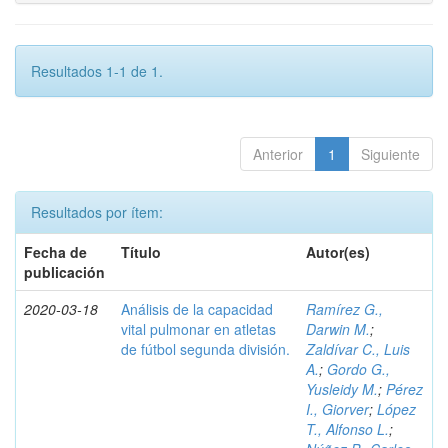
Resultados 1-1 de 1.
Anterior
1
Siguiente
Resultados por ítem:
Fecha de
Título
Autor(es)
publicación
2020-03-18
Análisis de la capacidad
Ramírez G.,
vital pulmonar en atletas
Darwin M.
;
de fútbol segunda división.
Zaldívar C., Luis
A.
;
Gordo G.,
Yusleidy M.
;
Pérez
I., Giorver
;
López
T., Alfonso L.
;