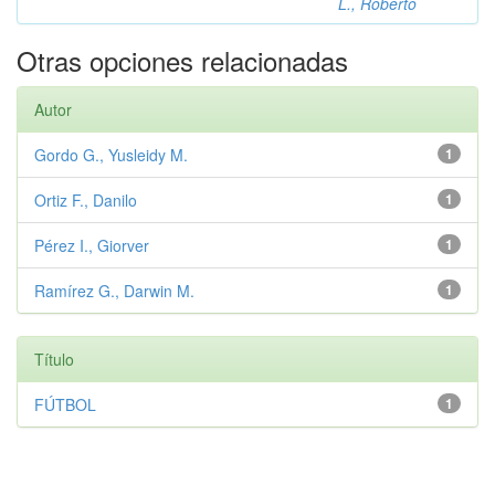
L., Roberto
Otras opciones relacionadas
Autor
Gordo G., Yusleidy M.
1
Ortiz F., Danilo
1
Pérez I., Giorver
1
Ramírez G., Darwin M.
1
Título
FÚTBOL
1