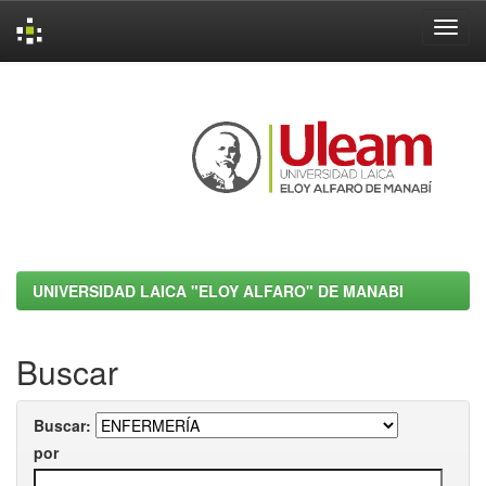
Skip
navigation
UNIVERSIDAD LAICA "ELOY ALFARO" DE MANABI
Buscar
Buscar:
por