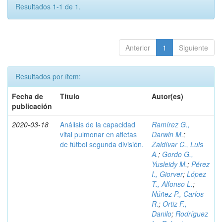
Resultados 1-1 de 1.
Anterior
1
Siguiente
Resultados por ítem:
Fecha de
Título
Autor(es)
publicación
2020-03-18
Análisis de la capacidad
Ramírez G.,
vital pulmonar en atletas
Darwin M.
;
de fútbol segunda división.
Zaldívar C., Luis
A.
;
Gordo G.,
Yusleidy M.
;
Pérez
I., Giorver
;
López
T., Alfonso L.
;
Núñez P., Carlos
R.
;
Ortiz F.,
Danilo
;
Rodríguez