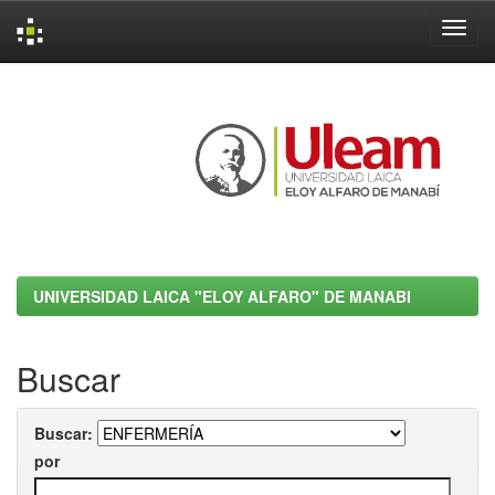
Skip
navigation
UNIVERSIDAD LAICA "ELOY ALFARO" DE MANABI
Buscar
Buscar:
por