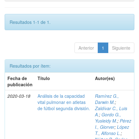
Resultados 1-1 de 1.
Anterior
1
Siguiente
Resultados por ítem:
Fecha de
Título
Autor(es)
publicación
2020-03-18
Análisis de la capacidad
Ramírez G.,
vital pulmonar en atletas
Darwin M.
;
de fútbol segunda división.
Zaldívar C., Luis
A.
;
Gordo G.,
Yusleidy M.
;
Pérez
I., Giorver
;
López
T., Alfonso L.
;