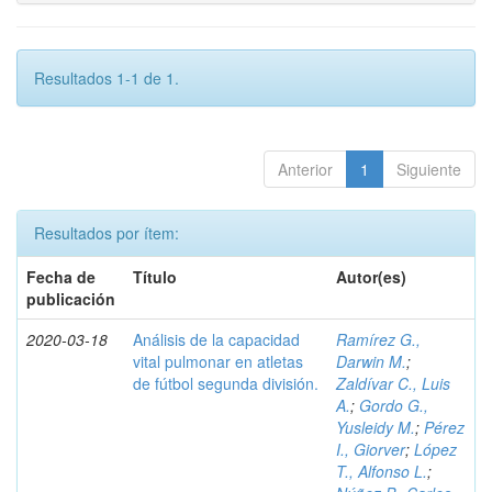
Resultados 1-1 de 1.
Anterior
1
Siguiente
Resultados por ítem:
Fecha de
Título
Autor(es)
publicación
2020-03-18
Análisis de la capacidad
Ramírez G.,
vital pulmonar en atletas
Darwin M.
;
de fútbol segunda división.
Zaldívar C., Luis
A.
;
Gordo G.,
Yusleidy M.
;
Pérez
I., Giorver
;
López
T., Alfonso L.
;