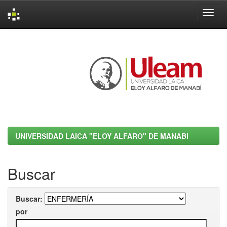
Skip
navigation
UNIVERSIDAD LAICA "ELOY ALFARO" DE MANABI
Buscar
Buscar:
por