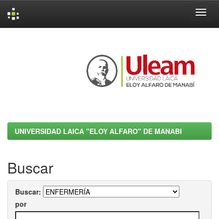
Skip
navigation
UNIVERSIDAD LAICA "ELOY ALFARO" DE MANABI
Buscar
Buscar:
por