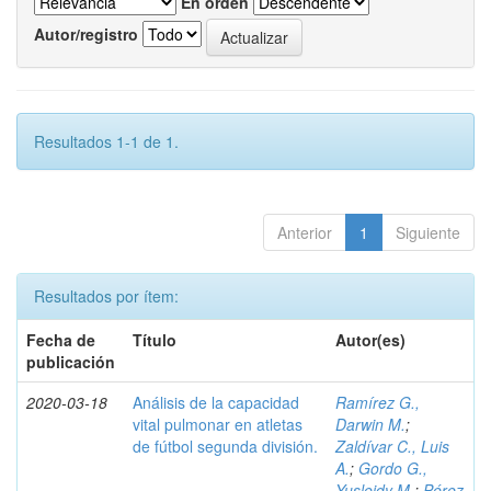
En orden
Autor/registro
Resultados 1-1 de 1.
Anterior
1
Siguiente
Resultados por ítem:
Fecha de
Título
Autor(es)
publicación
2020-03-18
Análisis de la capacidad
Ramírez G.,
vital pulmonar en atletas
Darwin M.
;
de fútbol segunda división.
Zaldívar C., Luis
A.
;
Gordo G.,
Yusleidy M.
;
Pérez