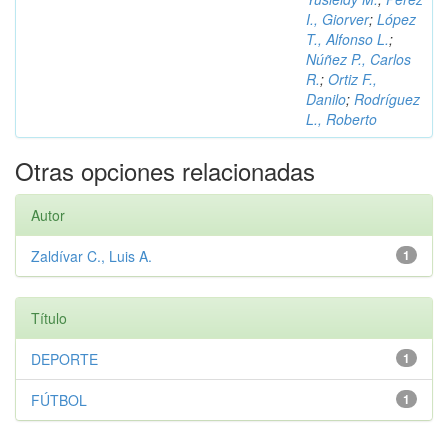
I., Giorver
;
López
T., Alfonso L.
;
Núñez P., Carlos
R.
;
Ortiz F.,
Danilo
;
Rodríguez
L., Roberto
Otras opciones relacionadas
Autor
Zaldívar C., Luis A.
1
Título
DEPORTE
1
FÚTBOL
1