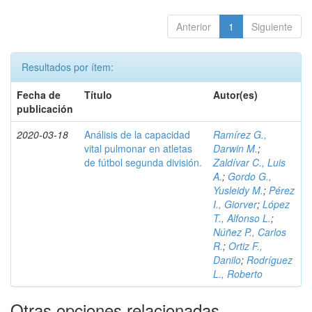
Anterior
1
Siguiente
Resultados por ítem:
Fecha de
Título
Autor(es)
publicación
2020-03-18
Análisis de la capacidad
Ramírez G.,
vital pulmonar en atletas
Darwin M.
;
de fútbol segunda división.
Zaldívar C., Luis
A.
;
Gordo G.,
Yusleidy M.
;
Pérez
I., Giorver
;
López
T., Alfonso L.
;
Núñez P., Carlos
R.
;
Ortiz F.,
Danilo
;
Rodríguez
L., Roberto
Otras opciones relacionadas