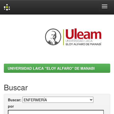
Skip
navigation
UNIVERSIDAD LAICA "ELOY ALFARO" DE MANABI
Buscar
Buscar:
por