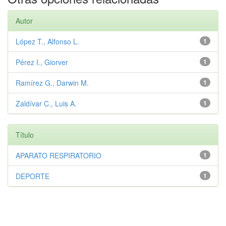
Autor
López T., Alfonso L.
1
Pérez I., Giorver
1
Ramírez G., Darwin M.
1
Zaldívar C., Luis A.
1
Título
APARATO RESPIRATORIO
1
DEPORTE
1