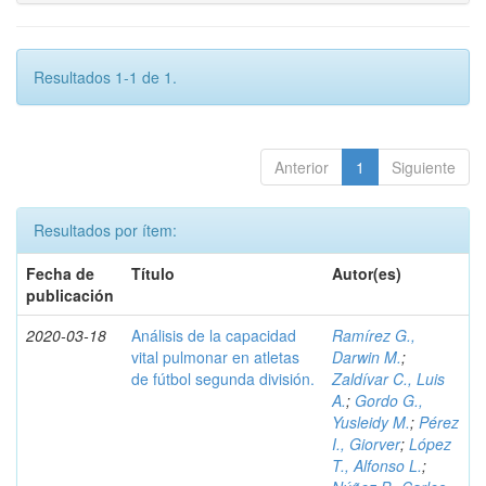
Resultados 1-1 de 1.
Anterior
1
Siguiente
Resultados por ítem:
Fecha de
Título
Autor(es)
publicación
2020-03-18
Análisis de la capacidad
Ramírez G.,
vital pulmonar en atletas
Darwin M.
;
de fútbol segunda división.
Zaldívar C., Luis
A.
;
Gordo G.,
Yusleidy M.
;
Pérez
I., Giorver
;
López
T., Alfonso L.
;