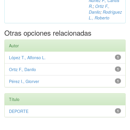
Núñez P., Carlos
R.
;
Ortiz F.,
Danilo
;
Rodríguez
L., Roberto
Otras opciones relacionadas
Autor
López T., Alfonso L.
1
Ortiz F., Danilo
1
Pérez I., Giorver
1
Título
DEPORTE
1