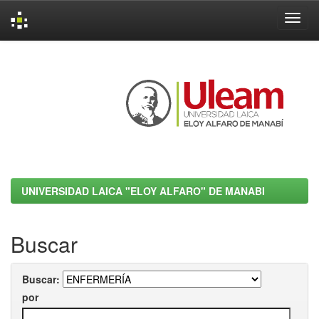
Skip
navigation
UNIVERSIDAD LAICA "ELOY ALFARO" DE MANABI
Buscar
Buscar:
por