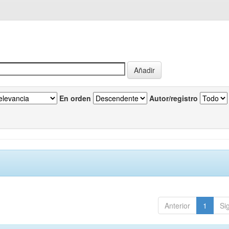
En orden
Autor/registro
Anterior
1
Si