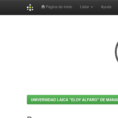
Página de inicio
Listar
Ayuda
Skip
navigation
UNIVERSIDAD LAICA "ELOY ALFARO" DE MANA