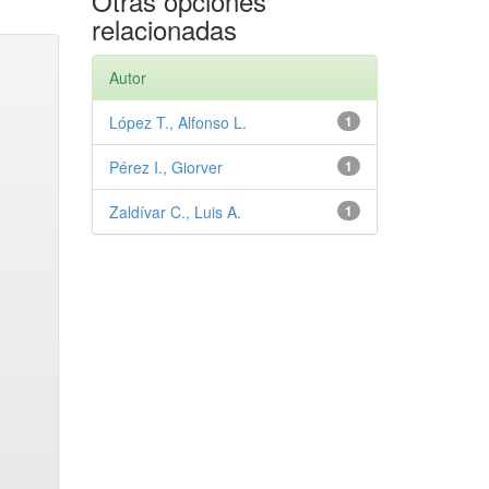
Otras opciones
relacionadas
Autor
López T., Alfonso L.
1
Pérez I., Giorver
1
Zaldívar C., Luis A.
1