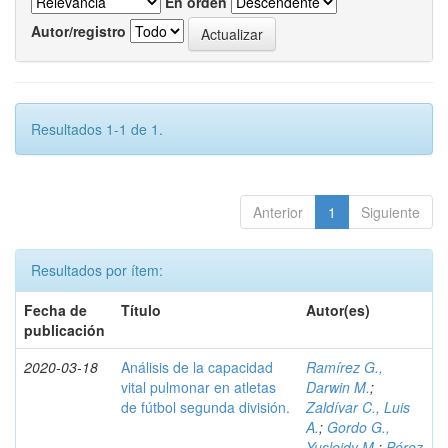
En orden
Autor/registro
Resultados 1-1 de 1.
Anterior
1
Siguiente
Resultados por ítem:
Fecha de
Título
Autor(es)
publicación
2020-03-18
Análisis de la capacidad
Ramírez G.,
vital pulmonar en atletas
Darwin M.
;
de fútbol segunda división.
Zaldívar C., Luis
A.
;
Gordo G.,
Yusleidy M.
;
Pérez