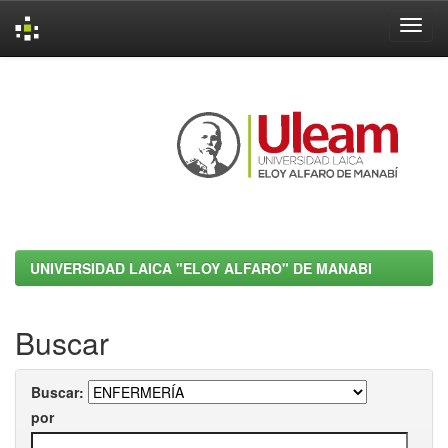
Skip
navigation
UNIVERSIDAD LAICA "ELOY ALFARO" DE MANABI
Buscar
Buscar:
por