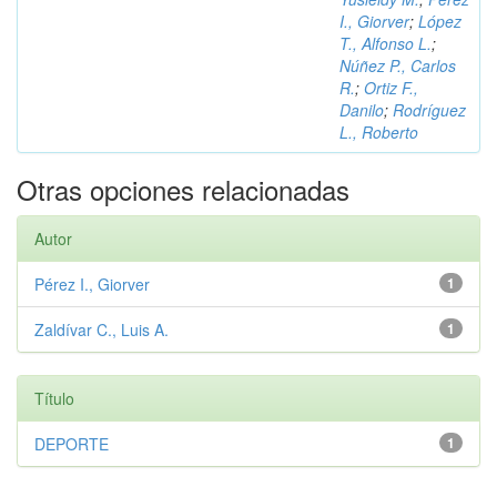
I., Giorver
;
López
T., Alfonso L.
;
Núñez P., Carlos
R.
;
Ortiz F.,
Danilo
;
Rodríguez
L., Roberto
Otras opciones relacionadas
Autor
Pérez I., Giorver
1
Zaldívar C., Luis A.
1
Título
DEPORTE
1