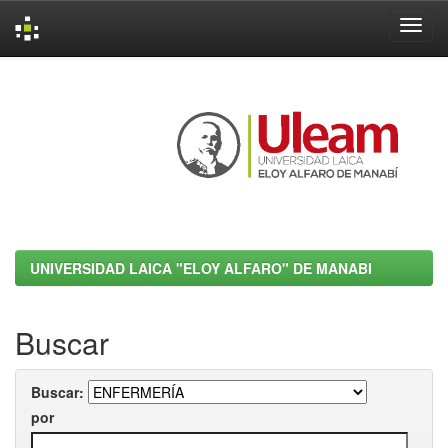
Skip
navigation
UNIVERSIDAD LAICA "ELOY ALFARO" DE MANABI
Buscar
Buscar:
por