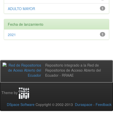
ADULTO MAYOR
1
Fecha de lanzamiento
2021
1
Repositorio integrado a la Red de
Repositorios de Acceso Abierto del
Ecuador - RRAAE
Theme by
DSpace Software
Copyright © 2002-2013
Duraspace
-
Feedback