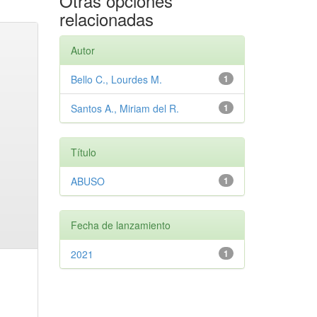
Otras opciones
relacionadas
Autor
Bello C., Lourdes M.
1
Santos A., Miriam del R.
1
Título
ABUSO
1
Fecha de lanzamiento
2021
1