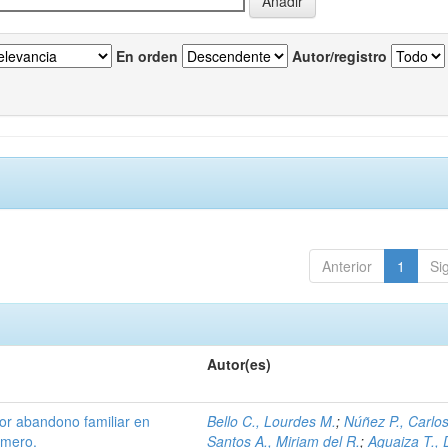
En orden
Autor/registro
Anterior
1
Si
Autor(es)
or abandono familiar en
Bello C., Lourdes M.
;
Núñez P., Carlos
rmero.
Santos A., Miriam del R.
;
Aguaiza T.,