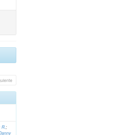
guiente
 R.
;
 Danny