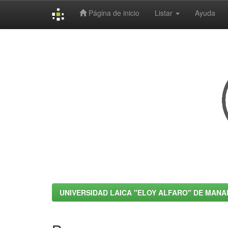
Página de inicio
Listar
Ayuda
Skip
navigation
UNIVERSIDAD LAICA "ELOY ALFARO" DE MANA