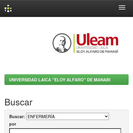
Skip
navigation
UNIVERSIDAD LAICA "ELOY ALFARO" DE MANABI
Buscar
Buscar:
por