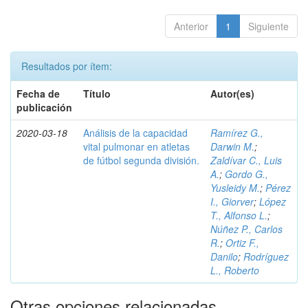
Anterior
1
Siguiente
Resultados por ítem:
Fecha de
Título
Autor(es)
publicación
2020-03-18
Análisis de la capacidad
Ramírez G.,
vital pulmonar en atletas
Darwin M.
;
de fútbol segunda división.
Zaldívar C., Luis
A.
;
Gordo G.,
Yusleidy M.
;
Pérez
I., Giorver
;
López
T., Alfonso L.
;
Núñez P., Carlos
R.
;
Ortiz F.,
Danilo
;
Rodríguez
L., Roberto
Otras opciones relacionadas