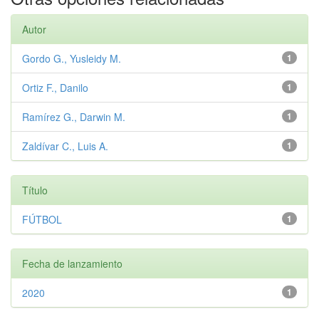
Autor
Gordo G., Yusleidy M.
1
Ortiz F., Danilo
1
Ramírez G., Darwin M.
1
Zaldívar C., Luis A.
1
Título
FÚTBOL
1
Fecha de lanzamiento
2020
1