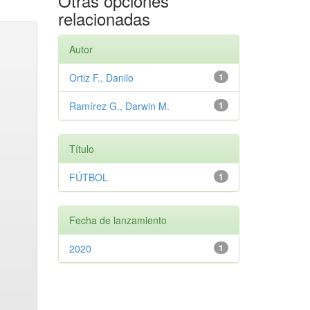
Otras opciones
relacionadas
Autor
Ortiz F., Danilo
1
Ramírez G., Darwin M.
1
Título
FÚTBOL
1
Fecha de lanzamiento
2020
1