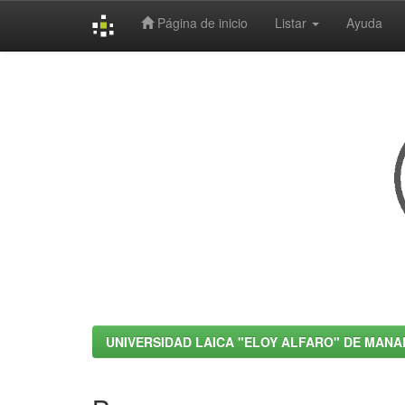
Página de inicio
Listar
Ayuda
Skip
navigation
UNIVERSIDAD LAICA "ELOY ALFARO" DE MANA