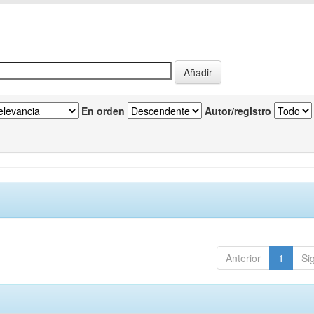
En orden
Autor/registro
Anterior
1
Si