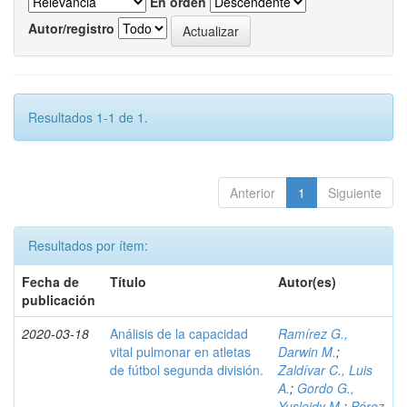
En orden
Autor/registro
Resultados 1-1 de 1.
Anterior
1
Siguiente
Resultados por ítem:
Fecha de
Título
Autor(es)
publicación
2020-03-18
Análisis de la capacidad
Ramírez G.,
vital pulmonar en atletas
Darwin M.
;
de fútbol segunda división.
Zaldívar C., Luis
A.
;
Gordo G.,
Yusleidy M.
;
Pérez