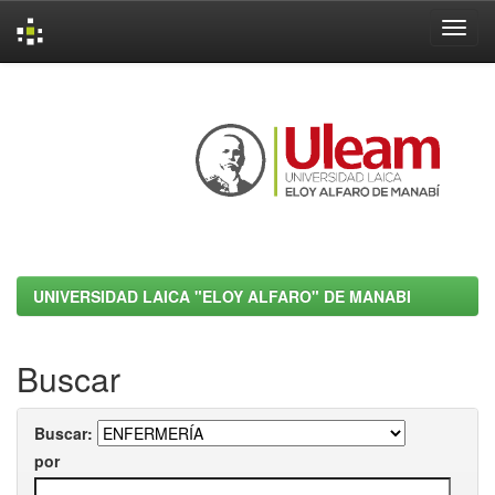
Skip
navigation
UNIVERSIDAD LAICA "ELOY ALFARO" DE MANABI
Buscar
Buscar:
por