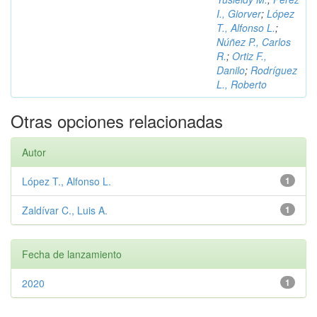
I., Giorver
;
López
T., Alfonso L.
;
Núñez P., Carlos
R.
;
Ortiz F.,
Danilo
;
Rodríguez
L., Roberto
Otras opciones relacionadas
Autor
López T., Alfonso L.
1
Zaldívar C., Luis A.
1
Fecha de lanzamiento
2020
1