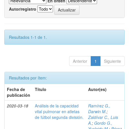
En orden
Autor/registro
Resultados 1-1 de 1.
Anterior
1
Siguiente
Resultados por ítem:
Fecha de
Título
Autor(es)
publicación
2020-03-18
Análisis de la capacidad
Ramírez G.,
vital pulmonar en atletas
Darwin M.
;
de fútbol segunda división.
Zaldívar C., Luis
A.
;
Gordo G.,
Yusleidy M.
;
Pérez