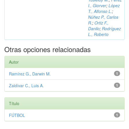
I., Giorver
;
López
T., Alfonso L.
;
Núñez P., Carlos
R.
;
Ortiz F.,
Danilo
;
Rodríguez
L., Roberto
Otras opciones relacionadas
Autor
Ramírez G., Darwin M.
1
Zaldívar C., Luis A.
1
Título
FÚTBOL
1