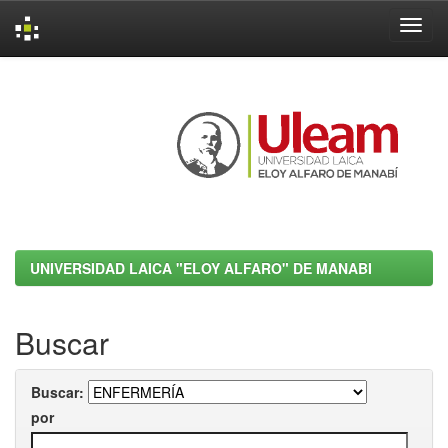
Skip
navigation
UNIVERSIDAD LAICA "ELOY ALFARO" DE MANABI
Buscar
Buscar:
por