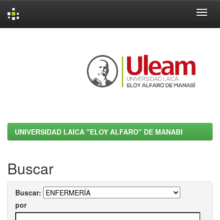
Skip
navigation
UNIVERSIDAD LAICA "ELOY ALFARO" DE MANABI
Buscar
Buscar:
por