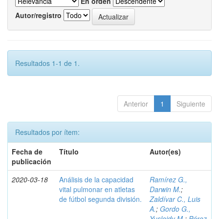
En orden
Autor/registro
Resultados 1-1 de 1.
Anterior
1
Siguiente
Resultados por ítem:
Fecha de
Título
Autor(es)
publicación
2020-03-18
Análisis de la capacidad
Ramírez G.,
vital pulmonar en atletas
Darwin M.
;
de fútbol segunda división.
Zaldívar C., Luis
A.
;
Gordo G.,
Yusleidy M.
;
Pérez