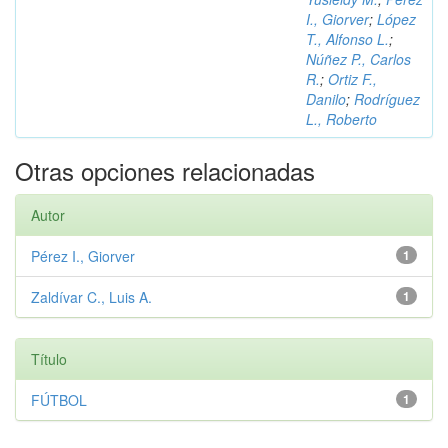
I., Giorver
;
López
T., Alfonso L.
;
Núñez P., Carlos
R.
;
Ortiz F.,
Danilo
;
Rodríguez
L., Roberto
Otras opciones relacionadas
Autor
Pérez I., Giorver
1
Zaldívar C., Luis A.
1
Título
FÚTBOL
1