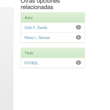
Otras opciones
relacionadas
Autor
Ortiz F., Danilo
1
Pérez I., Giorver
1
Título
FÚTBOL
1