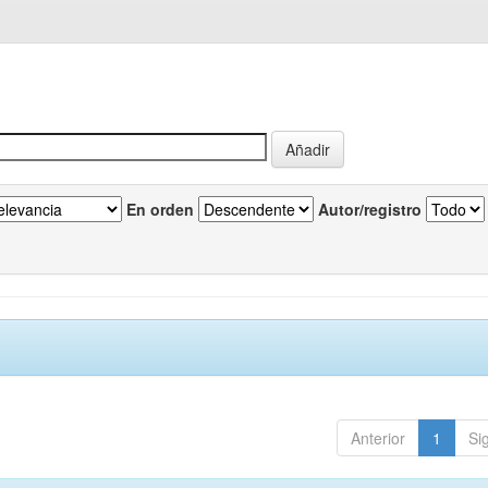
En orden
Autor/registro
Anterior
1
Si