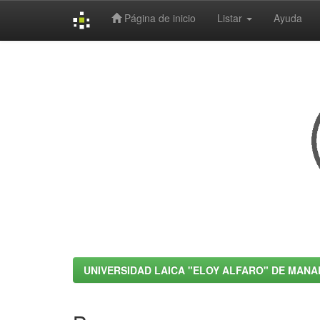
Página de inicio
Listar
Ayuda
Skip
navigation
UNIVERSIDAD LAICA "ELOY ALFARO" DE MANA