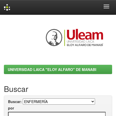
Skip
navigation
UNIVERSIDAD LAICA "ELOY ALFARO" DE MANABI
Buscar
Buscar:
por