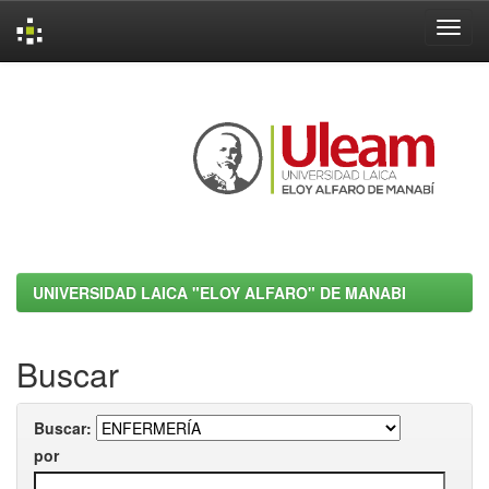
Skip
navigation
UNIVERSIDAD LAICA "ELOY ALFARO" DE MANABI
Buscar
Buscar:
por