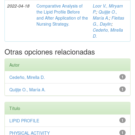
2022-04-18
Comparative Analysis of
Loor V., Miryam
the Lipid Profile Before
P.
;
Quijije O.,
and After Application of the
María A.
;
Fleitas
Nursing Strategy.
G., Daylin
;
Cedeño, Mirella
D.
Otras opciones relacionadas
Autor
Cedeño, Mirella D.
1
Quijije O., María A.
1
Título
LIPID PROFILE
1
PHYSICAL ACTIVITY
1