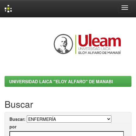
Skip
navigation
UNIVERSIDAD LAICA "ELOY ALFARO" DE MANABI
Buscar
Buscar:
por