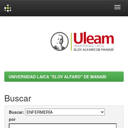
Skip
navigation
UNIVERSIDAD LAICA "ELOY ALFARO" DE MANABI
Buscar
Buscar:
por