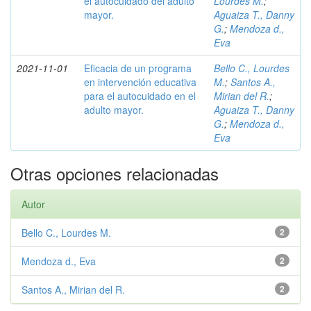
el autocuidado del adulto
Lourdes M.
;
mayor.
Aguaiza T., Danny
G.
;
Mendoza d.,
Eva
2021-11-01
Eficacia de un programa
Bello C., Lourdes
en intervención educativa
M.
;
Santos A.,
para el autocuidado en el
Mirian del R.
;
adulto mayor.
Aguaiza T., Danny
G.
;
Mendoza d.,
Eva
Otras opciones relacionadas
Autor
Bello C., Lourdes M.
2
Mendoza d., Eva
2
Santos A., Mirian del R.
2