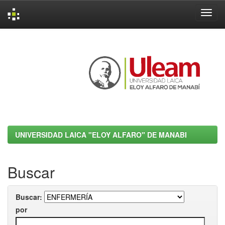
Skip
navigation
UNIVERSIDAD LAICA "ELOY ALFARO" DE MANABI
Buscar
Buscar:
por