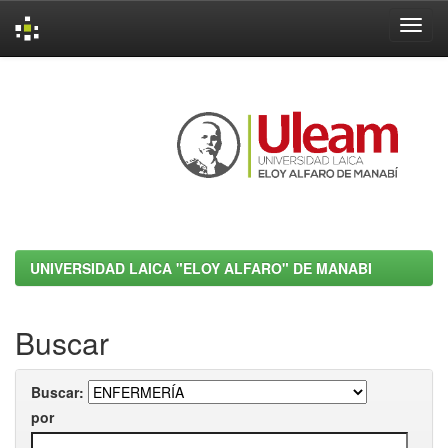
Skip
navigation
UNIVERSIDAD LAICA "ELOY ALFARO" DE MANABI
Buscar
Buscar:
por