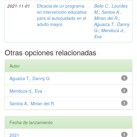
2021-11-01
Eficacia de un programa
Bello C., Lourdes
en intervención educativa
M.
;
Santos A.,
para el autocuidado en el
Mirian del R.
;
adulto mayor.
Aguaiza T., Danny
G.
;
Mendoza d.,
Eva
Otras opciones relacionadas
Autor
Aguaiza T., Danny G.
1
Mendoza d., Eva
1
Santos A., Mirian del R.
1
Fecha de lanzamiento
2021
1