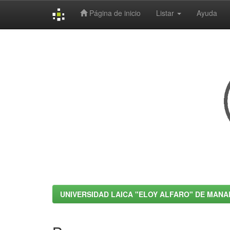
Página de inicio
Listar
Ayuda
Skip
navigation
UNIVERSIDAD LAICA "ELOY ALFARO" DE MANA