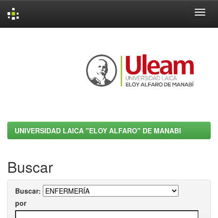
Skip
navigation
UNIVERSIDAD LAICA "ELOY ALFARO" DE MANABI
Buscar
Buscar:
por