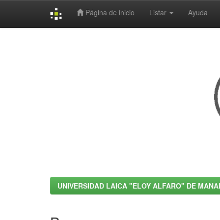
Página de inicio
Listar
Ayuda
Skip
navigation
UNIVERSIDAD LAICA "ELOY ALFARO" DE MANA