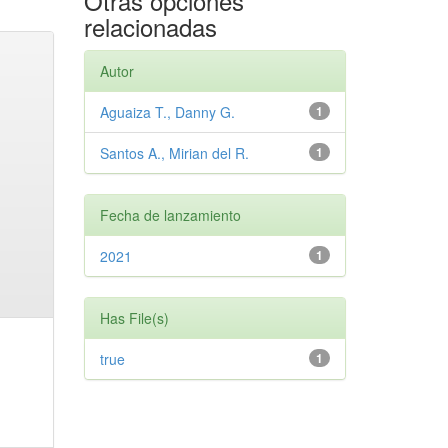
Otras opciones
relacionadas
Autor
Aguaiza T., Danny G.
1
Santos A., Mirian del R.
1
Fecha de lanzamiento
2021
1
Has File(s)
true
1