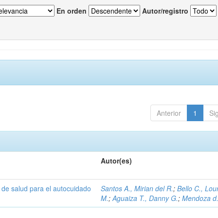
En orden
Autor/registro
Anterior
1
Si
Autor(es)
 de salud para el autocuidado
Santos A., Mirian del R.
;
Bello C., Lou
M.
;
Aguaiza T., Danny G.
;
Mendoza d.