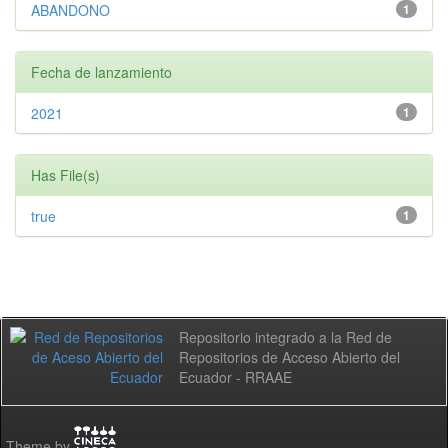
ABANDONO
1
Fecha de lanzamiento
2021
1
Has File(s)
true
1
Repositorio integrado a la Red de
Repositorios de Acceso Abierto del
Ecuador - RRAAE
Theme by