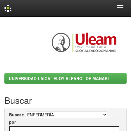
Skip
navigation
UNIVERSIDAD LAICA "ELOY ALFARO" DE MANABI
Buscar
Buscar:
por