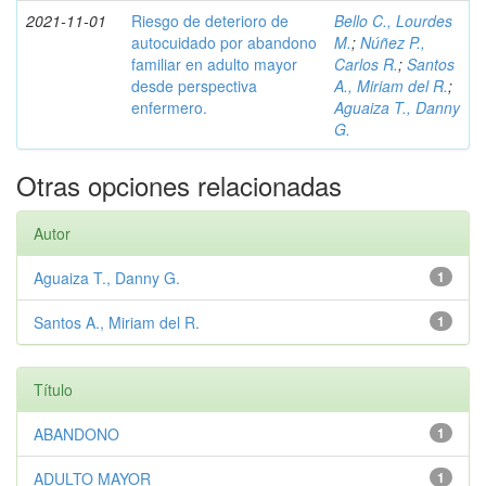
2021-11-01
Riesgo de deterioro de
Bello C., Lourdes
autocuidado por abandono
M.
;
Núñez P.,
familiar en adulto mayor
Carlos R.
;
Santos
desde perspectiva
A., Miriam del R.
;
enfermero.
Aguaiza T., Danny
G.
Otras opciones relacionadas
Autor
Aguaiza T., Danny G.
1
Santos A., Miriam del R.
1
Título
ABANDONO
1
ADULTO MAYOR
1