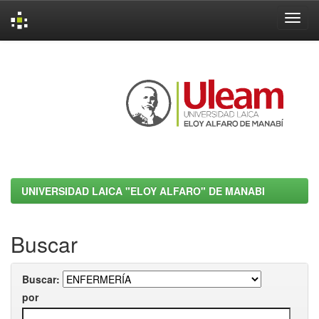
Skip
navigation
UNIVERSIDAD LAICA "ELOY ALFARO" DE MANABI
Buscar
Buscar:
por