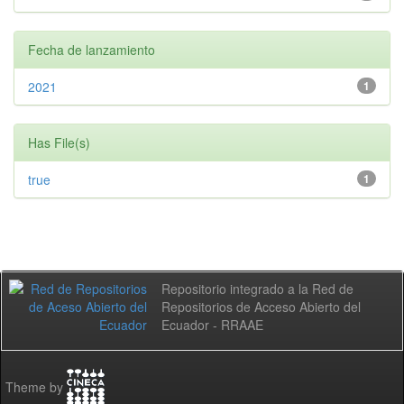
Fecha de lanzamiento
2021
1
Has File(s)
true
1
Repositorio integrado a la Red de
Repositorios de Acceso Abierto del
Ecuador - RRAAE
Theme by