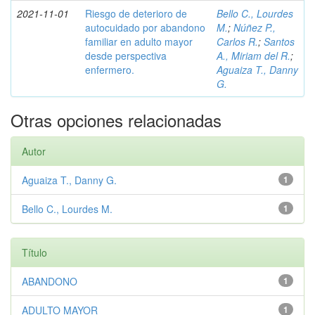
2021-11-01
Riesgo de deterioro de
Bello C., Lourdes
autocuidado por abandono
M.
;
Núñez P.,
familiar en adulto mayor
Carlos R.
;
Santos
desde perspectiva
A., Miriam del R.
;
enfermero.
Aguaiza T., Danny
G.
Otras opciones relacionadas
Autor
Aguaiza T., Danny G.
1
Bello C., Lourdes M.
1
Título
ABANDONO
1
ADULTO MAYOR
1