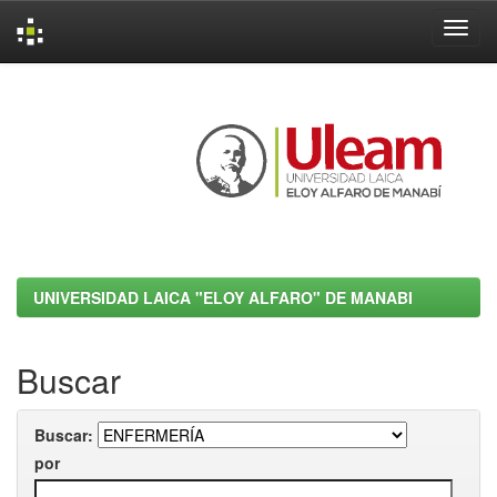
Skip
navigation
UNIVERSIDAD LAICA "ELOY ALFARO" DE MANABI
Buscar
Buscar:
por