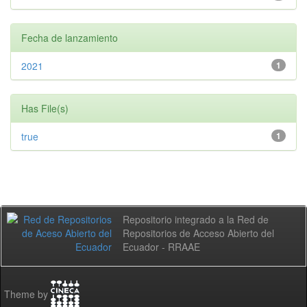
Fecha de lanzamiento
2021
1
Has File(s)
true
1
Repositorio integrado a la Red de
Repositorios de Acceso Abierto del
Ecuador - RRAAE
Theme by