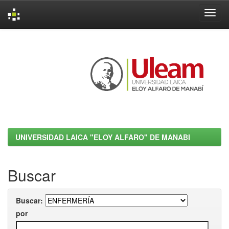
Skip
navigation
UNIVERSIDAD LAICA "ELOY ALFARO" DE MANABI
Buscar
Buscar:
por