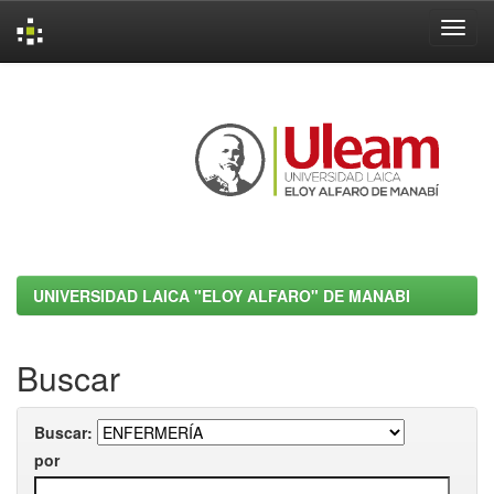
Skip
navigation
UNIVERSIDAD LAICA "ELOY ALFARO" DE MANABI
Buscar
Buscar:
por